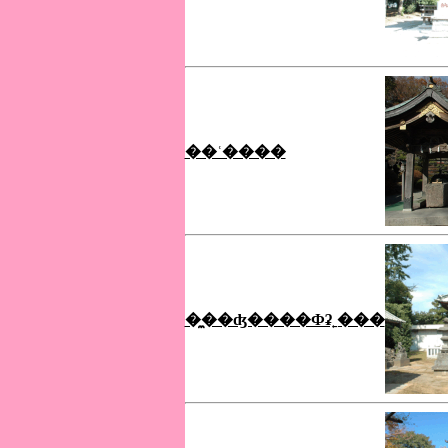
��ʿ����
�̼��ʤ����Фʡ˿���