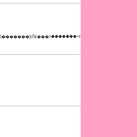
�ı��Ի�������ʿ�ؤ���ԱĥХ��ֹ¸��ء׹Ԥ�������ȨȬȨ���ײ��֡�����5ʬ