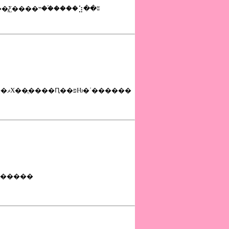
��������ϡֿ���׹Ԥ��Х����󣱣�ʬ���ֱƸ����ײ��֡����⣱��ʬ
�ı��Ի����¤θ������ޥץ顼��������ޥХ��ֳ����Ԥ��פǶ�ʿ������
Х��ǻ��������