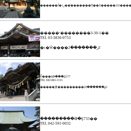
������Ĵ�۱ز��֡�������Ԥ��Х�����15ʬ
�����ʸ��������3-30-1��
TEL 03-3836-0753
�ϲ�Ŵ����ز�������2ʬ
Ȭ���һԹ���Į2177
TEL 042-661-1115
�����֥륫���������ؤ������20ʬ
���������Թ�Ȩ733��
TEL 042-591-0032