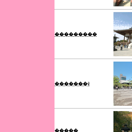
���������
�������ŷ
�����