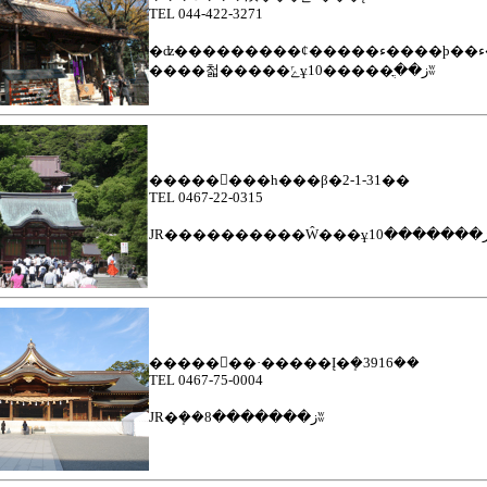
TEL 044-422-3271
�ʣ���
����첣�����ݻұز��ֳ�����10ʬ
��������һ���β�2-1-31��
TEL 0467-22-0315
�������·�����Į�ܻ�3916��
TEL 0467-75-0004
JR�ܻ��ز�������8ʬ