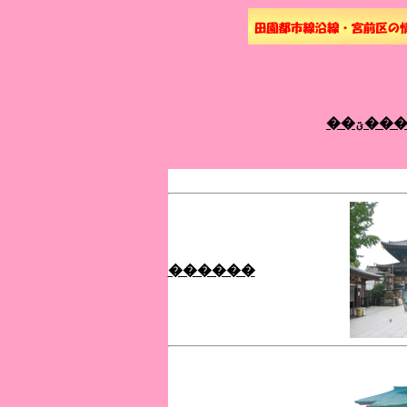
��ؾ��
������