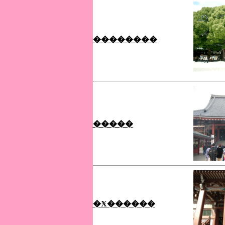
��������
�����
�Ӿ������