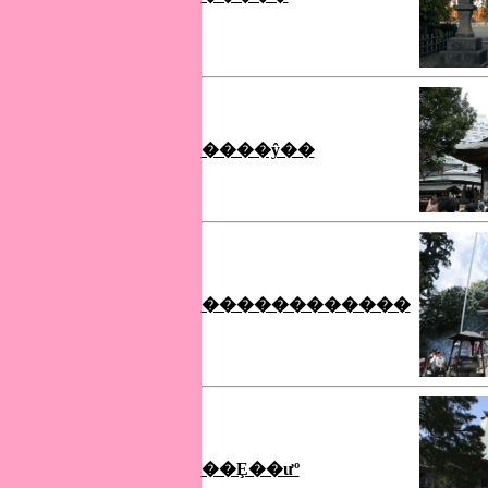
����ŷ��
������������
��Ȩ��ưº