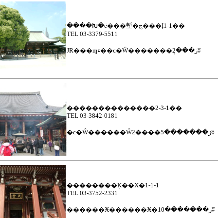
����Խ�ë���塹�ڿ���Į1-1��
TEL 03-3379-5511
JR���ɱء��ϲ�Ŵ�������ܱز���2ʬ
��������������2-3-1��
TEL 03-3842-0181
�ϲ�Ŵ������Ŵƻ����ز�������5ʬ
��������Ķ��Ӿ�1-1-1
TEL 03-3752-2331
��
����Ӿ������Ӿ�ز�������10ʬ