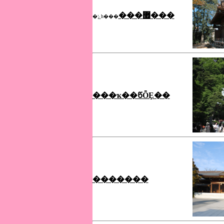
���޿���
�ݻһ���
���ҡ��ᲬȬȨ��
�������