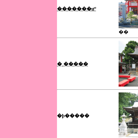
�������ưº
��
�¸�����
�ϸ�����