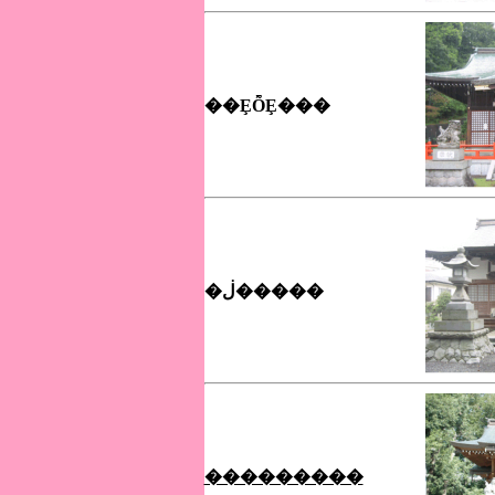
��ȨȬȨ���
�ڶ�����
���������