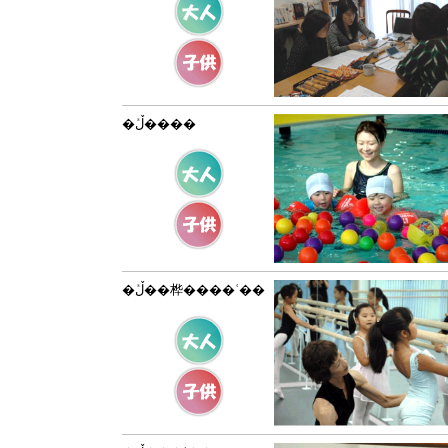
�ڵܺ����
�ڵܺ��桦����ʿ��