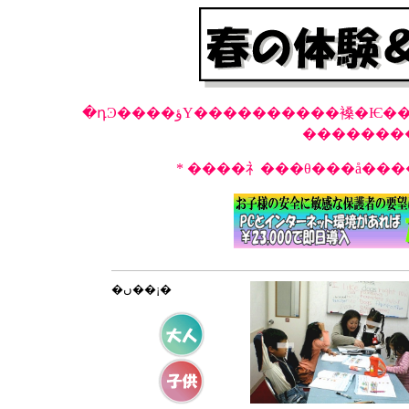
�ں��¡�