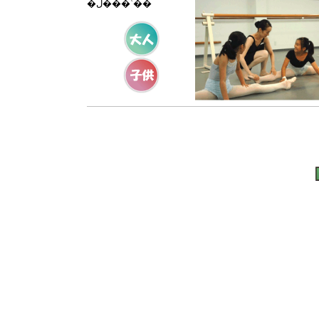
�ڵ���ʿ��