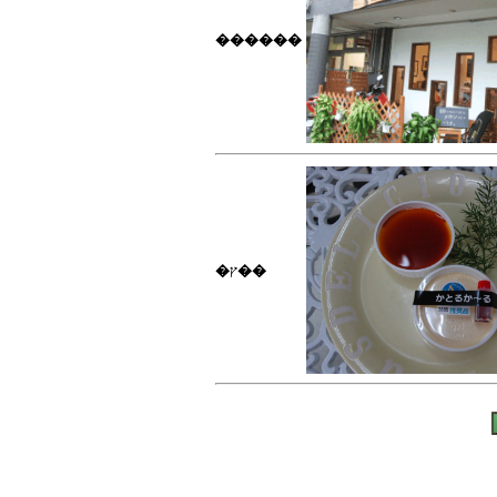
������
�ץ��