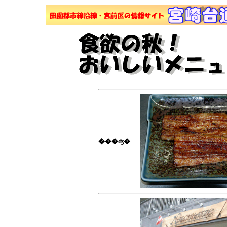
���ʤ�