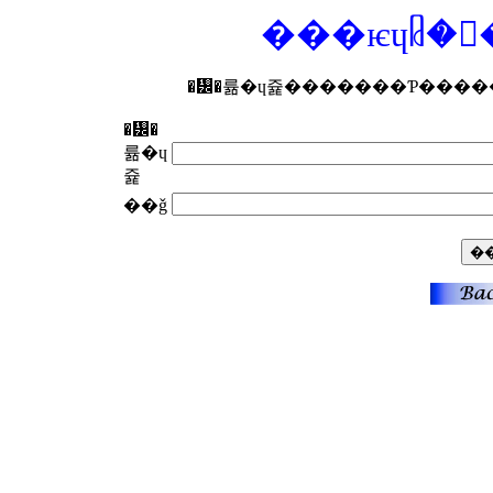
���ѥɥᥤ�
�᡼�
륢�ɥ
쥹
��ǧ