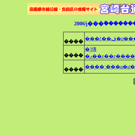
���ξ��ڤ
����
�˥塼
����
�ޥ��ȥ��ȥ���
����ʿ���α�ư
����